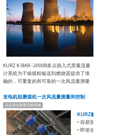
KURZ K-BAR--2000B多点插入式质量流量
计系统为干燥煤粉输送到燃烧器提供了准
确的，可重复的和可靠的一次风流量测量
发电机组磨煤机一次风流量测量和控制
左右滑动查看完整表格
KURZ解决方案的优点：
• 容易安装
• 即使在恶劣的工况条件下